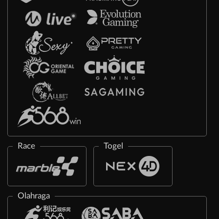
Race
Togel
Olahraga