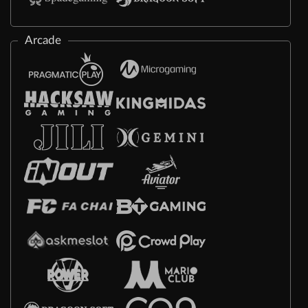
Arcade