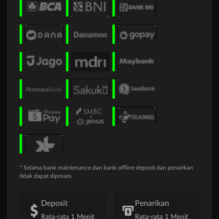
* Selama bank maintenance dan bank offline deposit dan penarikan
tidak dapat diproses
Deposit
Penarikan
Rata-rata 1 Menit
Rata-rata 1 Menit