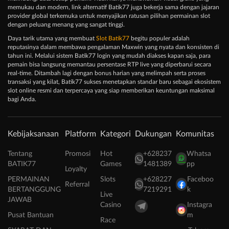
memukau dan modern, link alternatif Batik77 juga bekerja sama dengan jajaran
provider global terkemuka untuk menyajikan ratusan pilihan permainan slot
dengan peluang menang yang sangat tinggi.
Daya tarik utama yang membuat
Slot Batik77
begitu populer adalah
reputasinya dalam membawa pengalaman Maxwin yang nyata dan konsisten di
tahun ini. Melalui sistem Batik77 login yang mudah diakses kapan saja, para
pemain bisa langsung memantau persentase RTP live yang diperbarui secara
real-time. Ditambah lagi dengan bonus harian yang melimpah serta proses
transaksi yang kilat, Batik77 sukses menetapkan standar baru sebagai ekosistem
slot online resmi dan terpercaya yang siap memberikan keuntungan maksimal
bagi Anda.
Kebijaksanaan
Platform
Kategori
Dukungan
Komunitas
Tentang
Promosi
Hot
+628237
Whatsa
BATIK77
Games
1481389
pp
Loyalty
PERMAINAN
Slots
+628227
Faceboo
Referral
BERTANGGUNG
7219291
k
Live
JAWAB
Casino
Instagra
Pusat Bantuan
m
Race