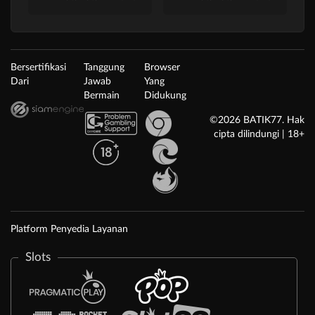
Bersertifikasi
Tanggung
Browser
Dari
Jawab
Yang
Bermain
Didukung
©2026 BATIK77. Hak
cipta dilindungi | 18+
Platform Penyedia Layanan
Slots