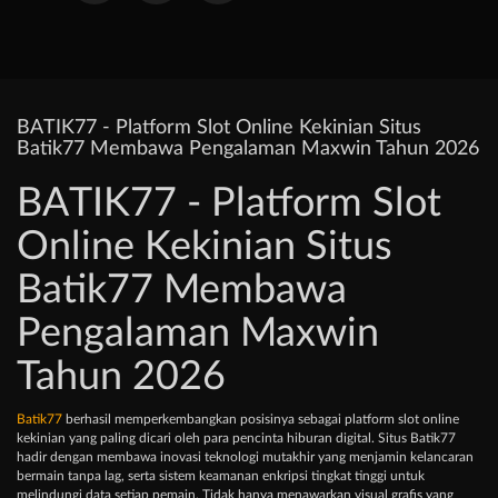
BATIK77 - Platform Slot Online Kekinian Situs
Batik77 Membawa Pengalaman Maxwin Tahun 2026
BATIK77 - Platform Slot
Online Kekinian Situs
Batik77 Membawa
Pengalaman Maxwin
Tahun 2026
Batik77
berhasil memperkembangkan posisinya sebagai platform slot online
kekinian yang paling dicari oleh para pencinta hiburan digital. Situs Batik77
hadir dengan membawa inovasi teknologi mutakhir yang menjamin kelancaran
bermain tanpa lag, serta sistem keamanan enkripsi tingkat tinggi untuk
melindungi data setiap pemain. Tidak hanya menawarkan visual grafis yang