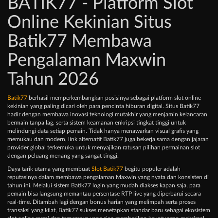
BATIK77 - Platform Slot
Online Kekinian Situs
Batik77 Membawa
Pengalaman Maxwin
Tahun 2026
Batik77
berhasil memperkembangkan posisinya sebagai platform slot online
kekinian yang paling dicari oleh para pencinta hiburan digital. Situs Batik77
hadir dengan membawa inovasi teknologi mutakhir yang menjamin kelancaran
bermain tanpa lag, serta sistem keamanan enkripsi tingkat tinggi untuk
melindungi data setiap pemain. Tidak hanya menawarkan visual grafis yang
memukau dan modern, link alternatif Batik77 juga bekerja sama dengan jajaran
provider global terkemuka untuk menyajikan ratusan pilihan permainan slot
dengan peluang menang yang sangat tinggi.
Daya tarik utama yang membuat
Slot Batik77
begitu populer adalah
reputasinya dalam membawa pengalaman Maxwin yang nyata dan konsisten di
tahun ini. Melalui sistem Batik77 login yang mudah diakses kapan saja, para
pemain bisa langsung memantau persentase RTP live yang diperbarui secara
real-time. Ditambah lagi dengan bonus harian yang melimpah serta proses
transaksi yang kilat, Batik77 sukses menetapkan standar baru sebagai ekosistem