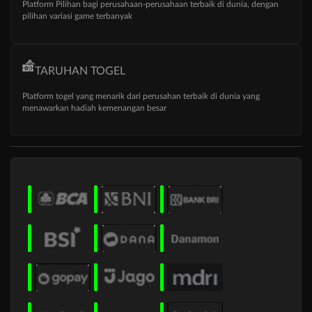
Platform Pilihan bagi perusahaan-perusahaan terbaik di dunia, dengan
pilihan variasi game terbanyak
TARUHAN TOGEL
Platform togel yang menarik dari perusahan terbaik di dunia yang
menawarkan hadiah kemenangan besar