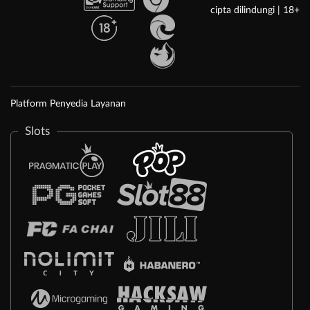
cipta dilindungi | 18+
Platform Penyedia Layanan
Slots