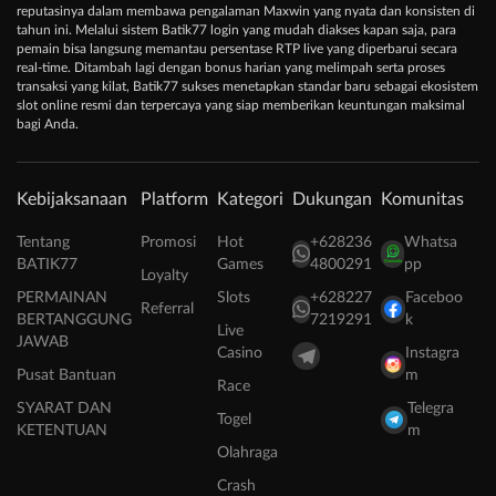
reputasinya dalam membawa pengalaman Maxwin yang nyata dan konsisten di
tahun ini. Melalui sistem Batik77 login yang mudah diakses kapan saja, para
pemain bisa langsung memantau persentase RTP live yang diperbarui secara
real-time. Ditambah lagi dengan bonus harian yang melimpah serta proses
transaksi yang kilat, Batik77 sukses menetapkan standar baru sebagai ekosistem
slot online resmi dan terpercaya yang siap memberikan keuntungan maksimal
bagi Anda.
Kebijaksanaan
Platform
Kategori
Dukungan
Komunitas
Tentang
Promosi
Hot
+628236
Whatsa
BATIK77
Games
4800291
pp
Loyalty
PERMAINAN
Slots
+628227
Faceboo
Referral
BERTANGGUNG
7219291
k
Live
JAWAB
Casino
Instagra
Pusat Bantuan
m
Race
SYARAT DAN
Telegra
Togel
KETENTUAN
m
Olahraga
Crash