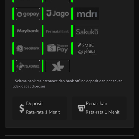
* Selama bank maintenance dan bank offline deposit dan penarikan
tidak dapat diproses
Deposit
Penarikan
Rata-rata 1 Menit
Rata-rata 1 Menit