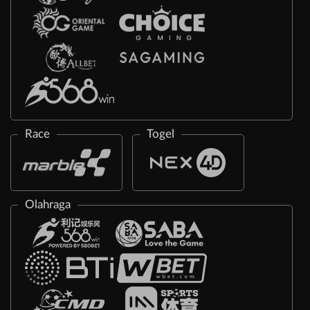
Race
Togel
Olahraga