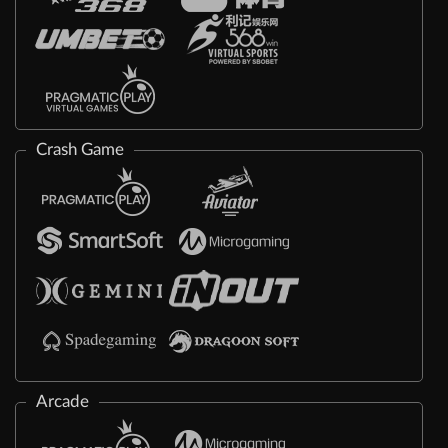
Crash Game
Arcade