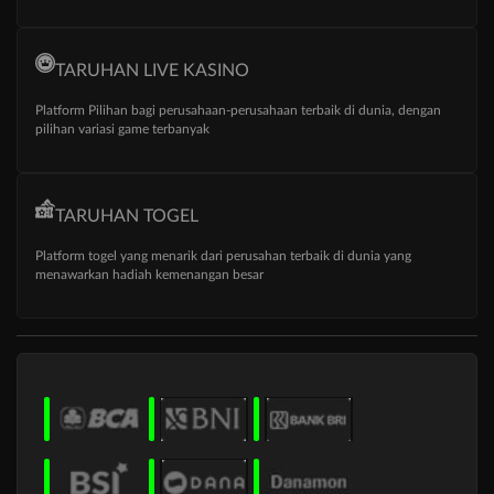
TARUHAN LIVE KASINO
Platform Pilihan bagi perusahaan-perusahaan terbaik di dunia, dengan
pilihan variasi game terbanyak
TARUHAN TOGEL
Platform togel yang menarik dari perusahan terbaik di dunia yang
menawarkan hadiah kemenangan besar