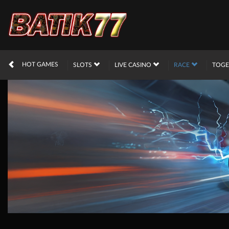
HOT GAMES
SLOTS
LIVE CASINO
RACE
TOG