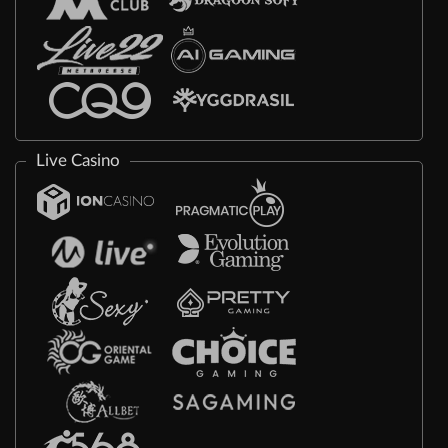
Live Casino