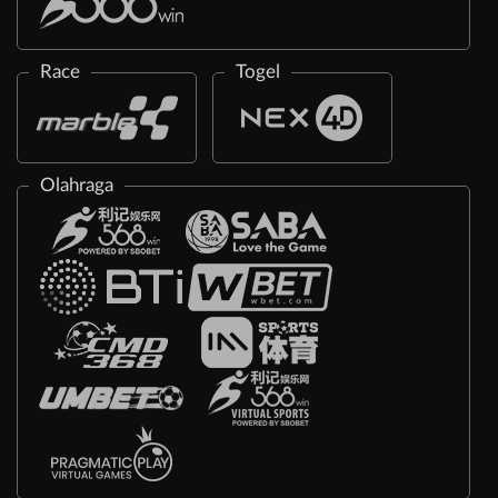
Race
Togel
Olahraga