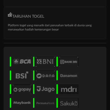
TARUHAN TOGEL
Platform togel yang menarik dari perusahan terbaik di dunia yang
menawarkan hadiah kemenangan besar