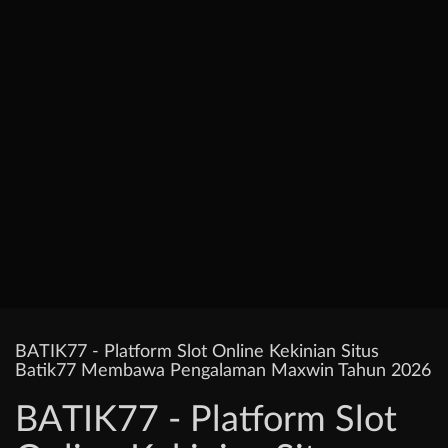
BATIK77 - Platform Slot Online Kekinian Situs
Batik77 Membawa Pengalaman Maxwin Tahun 2026
BATIK77 - Platform Slot