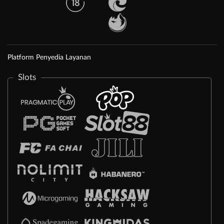
Platform Penyedia Layanan
Slots