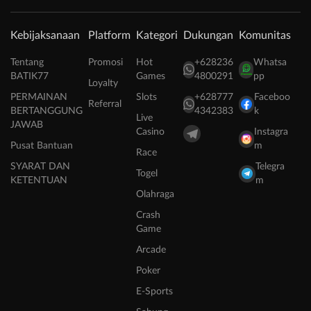
Kebijaksanaan
Platform
Kategori
Dukungan
Komunitas
Tentang
Promosi
Hot
+628236
Whatsa
BATIK77
Games
4800291
pp
Loyalty
PERMAINAN
Slots
+628777
Faceboo
Referral
BERTANGGUNG
4342383
k
Live
JAWAB
Casino
Instagra
Pusat Bantuan
m
Race
SYARAT DAN
Telegra
Togel
KETENTUAN
m
Olahraga
Crash
Game
Arcade
Poker
E-Sports