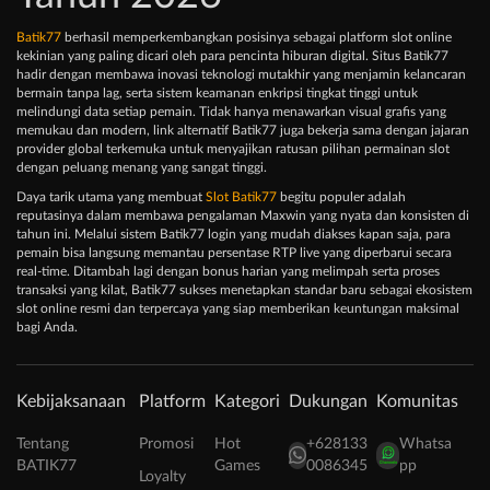
Batik77
berhasil memperkembangkan posisinya sebagai platform slot online
kekinian yang paling dicari oleh para pencinta hiburan digital. Situs Batik77
hadir dengan membawa inovasi teknologi mutakhir yang menjamin kelancaran
bermain tanpa lag, serta sistem keamanan enkripsi tingkat tinggi untuk
melindungi data setiap pemain. Tidak hanya menawarkan visual grafis yang
memukau dan modern, link alternatif Batik77 juga bekerja sama dengan jajaran
provider global terkemuka untuk menyajikan ratusan pilihan permainan slot
dengan peluang menang yang sangat tinggi.
Daya tarik utama yang membuat
Slot Batik77
begitu populer adalah
reputasinya dalam membawa pengalaman Maxwin yang nyata dan konsisten di
tahun ini. Melalui sistem Batik77 login yang mudah diakses kapan saja, para
pemain bisa langsung memantau persentase RTP live yang diperbarui secara
real-time. Ditambah lagi dengan bonus harian yang melimpah serta proses
transaksi yang kilat, Batik77 sukses menetapkan standar baru sebagai ekosistem
slot online resmi dan terpercaya yang siap memberikan keuntungan maksimal
bagi Anda.
Kebijaksanaan
Platform
Kategori
Dukungan
Komunitas
Tentang
Promosi
Hot
+628133
Whatsa
BATIK77
Games
0086345
pp
Loyalty