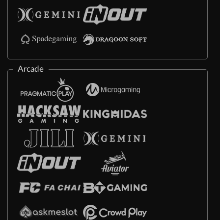
Arcade