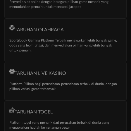
Penyedia slot online dengan beragam pilihan game menarik yang
memudahkan pemain untuk mencapai jackpot
TARUHAN OLAHRAGA
Sportsbook Gaming Platform Terbaik menawarkan lebih banyak game,
odds yang lebih tinggi, dan menyediakan pilihan yang lebih banyak
untuk pemain.
TARUHAN LIVE KASINO
Platform Pilihan bagi perusahaan-perusahaan terbaik di dunia, dengan
pilihan variasi game terbanyak
TARUHAN TOGEL
Platform togel yang menarik dari perusahan terbaik di dunia yang
menawarkan hadiah kemenangan besar