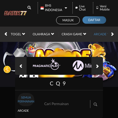
BHS
Live
Versi
Chat
Mobile
INDONESIA
DAFTAR
MASUK
TOGEL
OLAHRAGA
CRASH GAME
ARCADE
CQ9
SEMUA
PERMAINAN
ARCADE