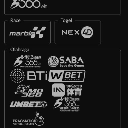
Race
Togel
Olahraga