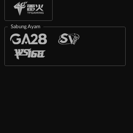
Sabung Ayam