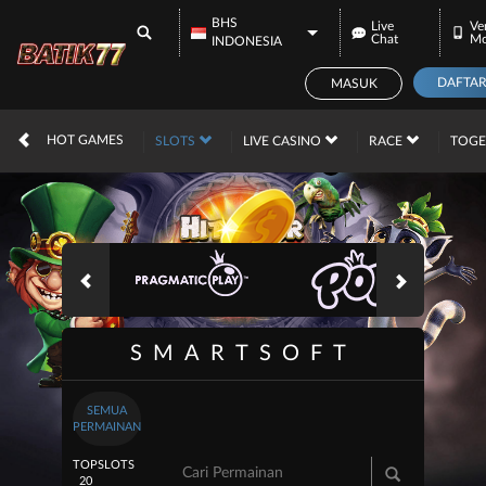
BHS
Live
Ve
Chat
Mo
INDONESIA
DAFTA
MASUK
IDR
12,694,479,
HOT GAMES
SLOTS
LIVE CASINO
RACE
TOG
SMARTSOFT
SEMUA
PERMAINAN
TOP
SLOTS
20