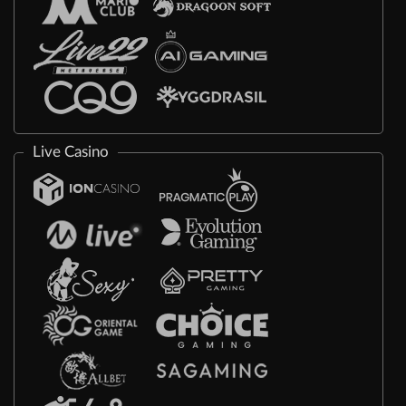
Live Casino