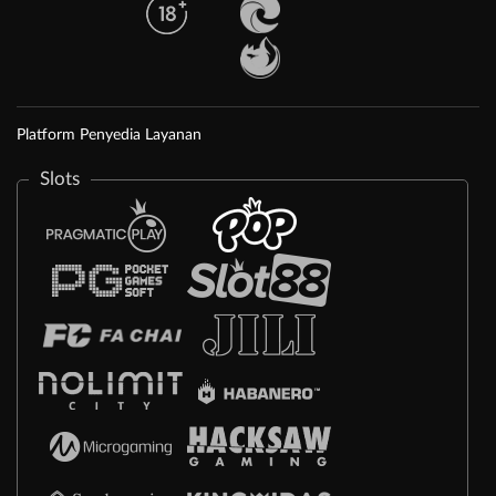
Platform Penyedia Layanan
Slots