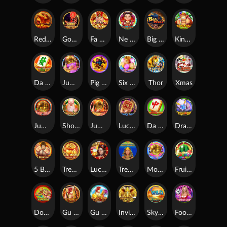
Red Phoenix
Good Fortune
Fa Cai Shen
Ne Zha Advent
Big Wolf
King Kong Shake
Da Fa Cai
Jump Higher Mobile
Pig Of Luck
Six Candy
Thor
Xmas
Jump High
Shou-Xin
Jumping Mobile
Lucky Bats M
Da Hong Zhong
Dragon Ball
5 Boxing
Treasure House
Lucky Boxes
Treasure of Seti
Move n' Jump
Fruity Carnival
Double Happiness
Gu Gu Gu 2 M
Gu Gu Gu 3
Invincible Elephant
Sky Lantern
Football Baby