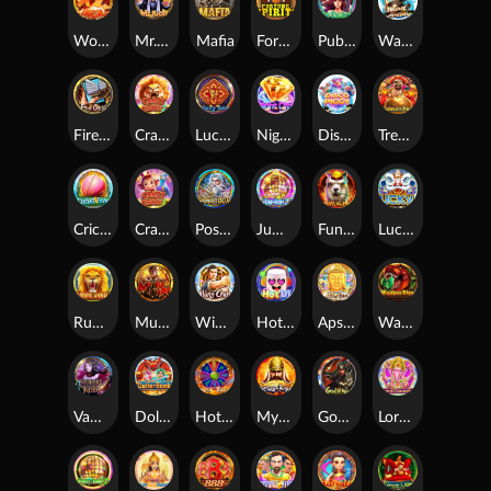
Won Won Won
Mr.Rich
Mafia
Fortune Spirits
Pub Tycoon
Watah Master
Fire Chibi M
Crazy Crazy 2
Lucky Bats
Night City
Disco Piggy
Treasure Pirate
Cricket Fever
Crazy Crazy 3
Poseidon
Jump High 2
Funny Alpaca
Lucky 3
Running Animals
Muay Thai
Wing Chun
Hot DJ
Apsaras
Wan Bao Dino
Vampire Kiss
Dollar Bomb
Hot Spin
Myeong-ryang
God of War
Lord Ganesha