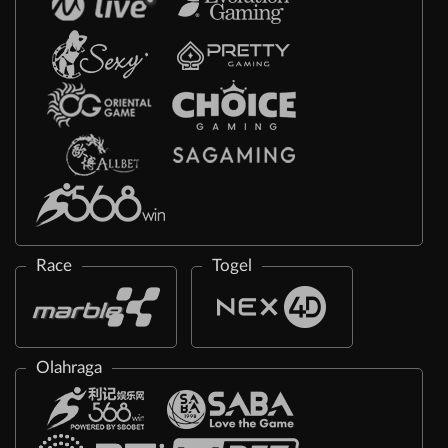
Race
Togel
Olahraga