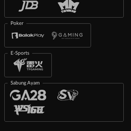
Poker
E-Sports
Sabung Ayam