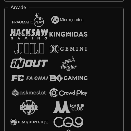
Arcade