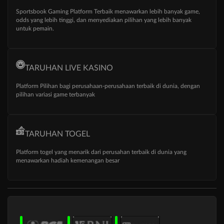
Sportsbook Gaming Platform Terbaik menawarkan lebih banyak game,
odds yang lebih tinggi, dan menyediakan pilihan yang lebih banyak
untuk pemain.
TARUHAN LIVE KASINO
Platform Pilihan bagi perusahaan-perusahaan terbaik di dunia, dengan
pilihan variasi game terbanyak
TARUHAN TOGEL
Platform togel yang menarik dari perusahan terbaik di dunia yang
menawarkan hadiah kemenangan besar