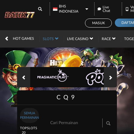
BHS
Live
Ve
Chat
M
INDONESIA
DAFTA
MASUK
IDR
12,739,959,
HOT GAMES
SLOTS
LIVE CASINO
RACE
TOG
CQ9
SEMUA
PERMAINAN
TOP
SLOTS
20