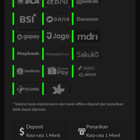
* Selama bank maintenance dan bank offline deposit dan penarikan
tidak dapat diproses
Deposit
Penarikan
Rata-rata 1 Menit
Rata-rata 1 Menit