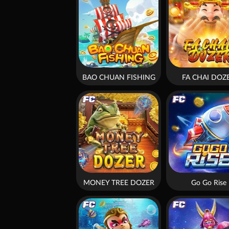
BAO CHUAN FISHING
FA CHAI DOZ
MONEY TREE DOZER
Go Go Rise