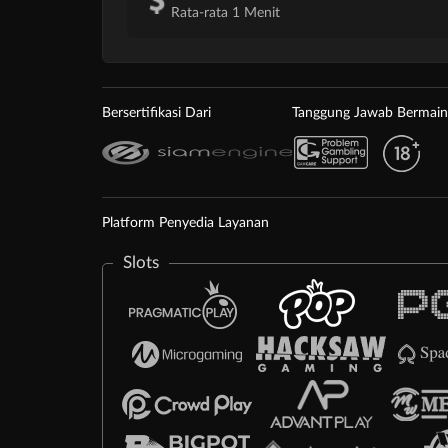
Rata-rata 1 Menit
Bersertifikasi Dari
Tanggung Jawab Bermain
Platform Penyedia Layanan
Slots