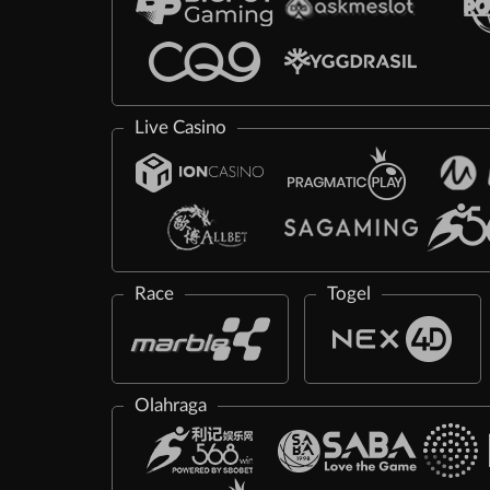
Live Casino
Race
Togel
Olahraga