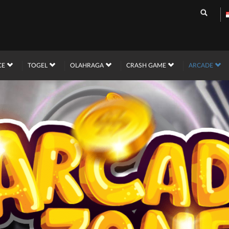
CE
TOGEL
OLAHRAGA
CRASH GAME
ARCADE