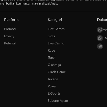
iap memberikan keuntungan maksimal bagi Anda.
Platform
Kategori
Duku
Promosi
Hot Games
+6
Loyalty
Slots
+6
Referral
Live Casino
Race
Togel
Olahraga
Crash Game
Arcade
Poker
E-Sports
Sabung Ayam