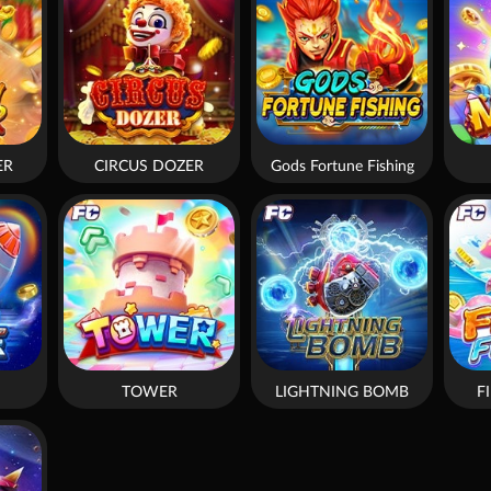
ER
CIRCUS DOZER
Gods Fortune Fishing
TOWER
LIGHTNING BOMB
F