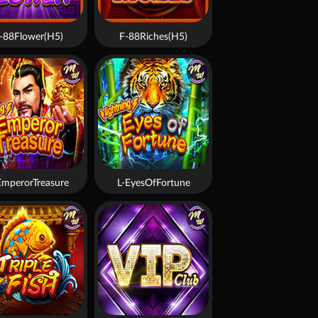
-88Flower(H5)
F-88Riches(H5)
EmperorTreasure
L-EyesOfFortune