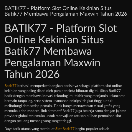
BATIK77 - Platform Slot Online Kekinian Situs
Batik77 Membawa Pengalaman Maxwin Tahun 2026
BATIK77 - Platform Slot
Online Kekinian Situs
Batik77 Membawa
Pengalaman Maxwin
Tahun 2026
Batik77
berhasil memperkembangkan posisinya sebagai platform slot online
kekinian yang paling dicari oleh para pencinta hiburan digital. Situs Batik77
hadir dengan membawa inovasi teknologi mutakhir yang menjamin kelancaran
bermain tanpa lag, serta sistem keamanan enkripsi tingkat tinggi untuk
melindungi data setiap pemain. Tidak hanya menawarkan visual grafis yang
memukau dan modern, link alternatif Batik77 juga bekerja sama dengan jajaran
provider global terkemuka untuk menyajikan ratusan pilihan permainan slot
dengan peluang menang yang sangat tinggi.
Daya tarik utama yang membuat
Slot Batik77
begitu populer adalah