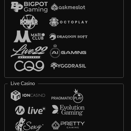
Live Casino