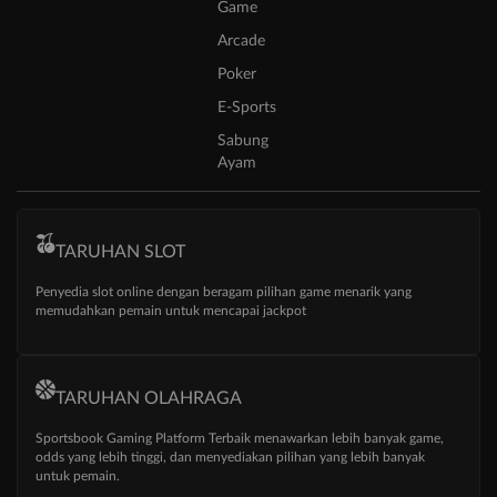
Game
Arcade
Poker
E-Sports
Sabung
Ayam
TARUHAN SLOT
Penyedia slot online dengan beragam pilihan game menarik yang
memudahkan pemain untuk mencapai jackpot
TARUHAN OLAHRAGA
Sportsbook Gaming Platform Terbaik menawarkan lebih banyak game,
odds yang lebih tinggi, dan menyediakan pilihan yang lebih banyak
untuk pemain.