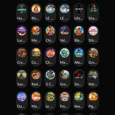
Hand of Anubis
Rise of Fortuna
LE FOOTBALL FAN
LE HOOLIGAN
Life and Death
Shadow Treasure
Lucky Multifruit
Merlin's Mania
Chicken Man
Valhalla: Wild Winter
Blaze Buddies
Sticky Candyland
Crystal Robot
Coop Clash
Chocolate Rocket
Marlin Masters Atlantis
Aliens Among Us
Grug Make Fire
Sand and Ashes
Red Rascal™
3 Cursed Chests™
Great Game Rockies
Death Becomes You
Nitro Nights
Dandy Diamonds
Max Win Machine
Le Prechaun
Fred's Food Truck
Keep 'em
Piggy Cluster Hunt