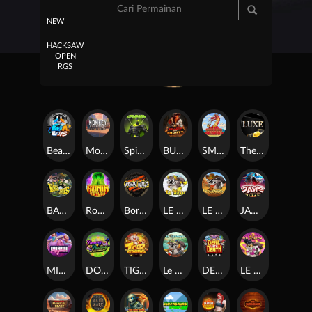
NEW
HACKSAW
OPEN
RGS
Beam Boys
Monkey Frenzy 2: Boss is Here!
Spinman
BULLETS AND BOUNTY
SMOKING DRAGON
The Luxe
BASH BROS
Ronin Stackways
Born Wild
LE ZEUS
LE COWBOY
JAWS OF JUSTICE
MIAMI MAYHEM
DONNY AND DANNY
TIGER LEGENDS
Le Fisherman
DEAL WITH DEATH
LE KING