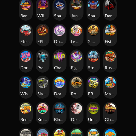
Barrel Bonanza
Wild Dojo Strike
Space Zoo
Junkyard Kings
Shadow Strike
Dark Spiral
Eternal Duel
EPIC BULLETS & BOUNTY
Dusk Princess
Le Bunny
2 Wild 2 Die
Fist Of Destruction
Dork Unit
Pray for Three
Chaos Crew 2
Fighter Pit
Stormforged
Rusty & Curly
Wishbringer
Slayers Inc
Dorks of The Deep
Rotten
FRKN Bananas
Marlin Master
Benny The Beer
Xmas Drop
Bloodthirst
Densho
Undead Fortune
Gladiator Legends