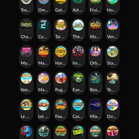
Toshi Video Club
OmNom
Get The Cheese
Aztec Twist
Fruit Duel
Hop'n'Pop
Chaos Crew
Cubes 2
Tai The Toad
The Respinners
Klowns
Vending Machine
Mystery Motel
Mayan Stackways
Harvest Wilds
Immortal Desire
Orb of Destiny
Stack'em
Keep 'em Cool
Magic Piggy
Pug Life
Eye of the Panda
Beast Below
Temple of Torment
Le Pharaoh
Let It Snow
Fear the Dark
Cash Compass
Miami Multiplier
Double Rainbow