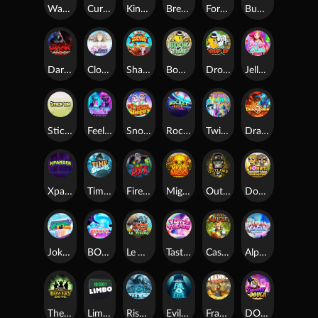
Warrior Ways
Cursed Seas
King Carrot
Break Bones
Forest Fortune
Buffalo Stack'n'Sync
Dark Summoning
Cloud Princess
Shaolin Master
Book of Time
Drop'em
Jelly Slice
Stick'em
Feel The Beat
Snow Slingers
Rocket Reels
Twisted Lab
Dragon’s Domain
Xpander
Time Spinners
Fire My Laser
Mighty Masks
Outlasw Inc
Donut Division
Joker Bombs
BOUNCY BOMBS
Le Viking
Tasty Treats
Cash Quest
Alpha Eagle
The Bowery Boys
Limbo
Rise of Ymir
Evil Eyes
Frank's Farm
DONNY DOUGH