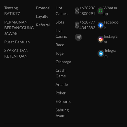
Tentang
Promosi
Hot
+628236
Whatsa
BATIK77
Games
4800291
pp
Loyalty
PERMAINAN
Slots
+628777
Faceboo
Referral
BERTANGGUNG
4342383
k
Live
JAWAB
Casino
Instagra
Pusat Bantuan
m
Race
SYARAT DAN
Telegra
Togel
KETENTUAN
m
Olahraga
Crash
Game
Arcade
Poker
E-Sports
Sabung
Ayam