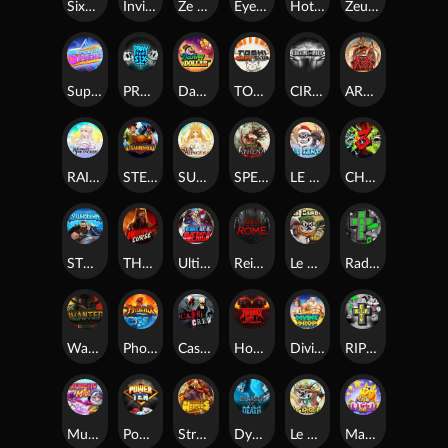
SixSixSix
Invictus
Ze Zeus
Eye of Medusa
Hot Ross
Zeus Ze Zecond
Superstar Sevens
PRAY FOR SIX
Danny Dollar
TOSHI WAYS CLUB
CIRCLE OF LIFE
ARMY OF ARES
RAINBOW PRINCESS
STEAMRUNNERS
SUN PRINCESS
SPEAR OF ATHENA
LE SANTA
CHAOS CREW 3
STORMBORN
THE WILDWOOD CURSE
Ultimate Slot of America
Reign of Rome
Le Bandit
Rad Maxx
Wanted Dead or a Wild
Phoenix
Cash Crew
Hounds Of Hell
Divine Drop
RIP City
Munchy Milo
Power of 10
Strength Of Hercules
Dynasty of Death
Le Digger
Magic Piggy OG