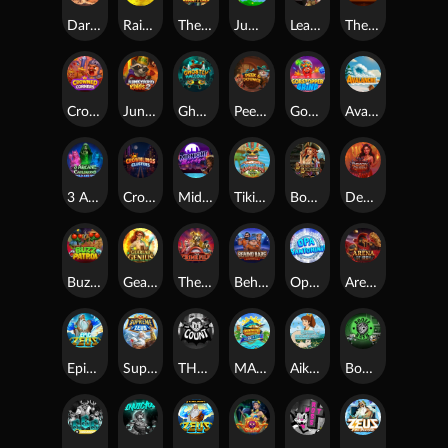
Darkside Prairie: Magical Beast
Raidmark
The Lost Book of Mummy’s Curse
Jumpasaurs
Leatherheads
The Jack & Rose
Crowned Corners
Junkyard Kings 2
Ghostly Hallows
Peek & Pounce
Gobstopper Grind
Avalanche
3 Arcane Cauldrons
Crownlings Clusters
Midnight Mirage
Tikitopia BoosterBelt
Bonnie's Buccaneers
Demon Queen
Buzz Patrol
Gearlab Genius
The Crime File
Behind Bars: Masterplan
Opa Santorini!
Arena of Iron
Epic Ze Zeus
Supreme Zeus
THE COUNT
MARLIN MASTERS: THE BIG HAUL
Aiko and the Wind Spirit
Booze Bash