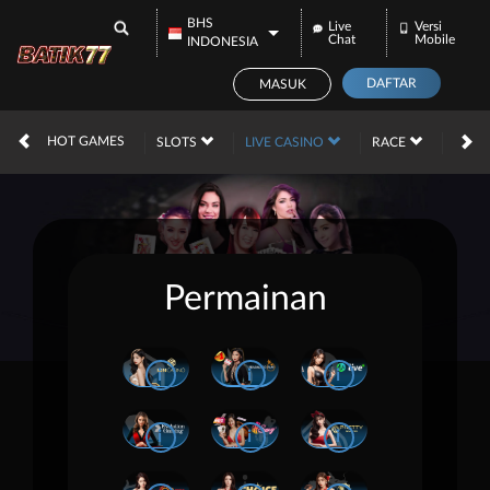
BHS
Live
Versi
Chat
Mobile
INDONESIA
DAFTAR
MASUK
HOT GAMES
SLOTS
LIVE CASINO
RACE
TOG
Permainan
i
i
i
i
i
i