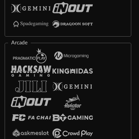
Arcade