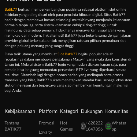
Batik77
berhasil memperkembangkan posisinya sebagai platform slot online
kekinian yang paling dicari oleh para pencinta hiburan digital. Situs Batik77
hadir dengan membawa inovasi teknologi mutakhir yang menjamin kelancaran
bermain tanpa lag, serta sistem keamanan enkripsi tingkat tinggi untuk
melindungi data setiap pemain. Tidak hanya menawarkan visual grafis yang
memukau dan modern, link alternatif Batik77 juga bekerja sama dengan jajaran
provider global terkemuka untuk menyajikan ratusan pilihan permainan slot
dengan peluang menang yang sangat tinggi.
Daya tarik utama yang membuat
Slot Batik77
begitu populer adalah
reputasinya dalam membawa pengalaman Maxwin yang nyata dan konsisten di
tahun ini. Melalui sistem Batik77 login yang mudah diakses kapan saja, para
pemain bisa langsung memantau persentase RTP live yang diperbarui secara
real-time. Ditambah lagi dengan bonus harian yang melimpah serta proses
transaksi yang kilat, Batik77 sukses menetapkan standar baru sebagai ekosistem
slot online resmi dan terpercaya yang siap memberikan keuntungan maksimal
bagi Anda.
Kebijaksanaan
Platform
Kategori
Dukungan
Komunitas
Tentang
Promosi
Hot
+628222
Whatsa
BATIK77
Games
1847856
pp
Loyalty