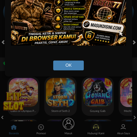
IDR
12,696,350,186
HOT GAMES
SLOTS
LIVE CASINO
RACE
TOGEL
OL
Game Populer
OK
Gates of Olympus POP
Storm of Seth 2
Goyang Gaib
Mochi Man
Beranda
Promosi
Masuk
Hubungi Kami
Akun Saya