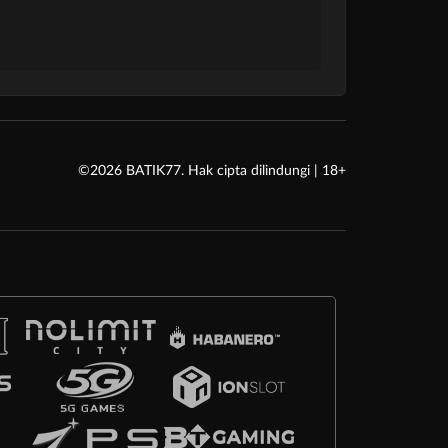
©2026 BATIK77. Hak cipta dilindungi | 18+