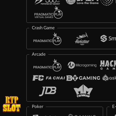
Crash Game
Arcade
Poker
E